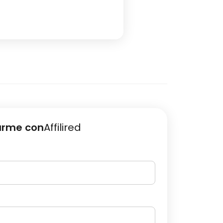
arme con
Affilired