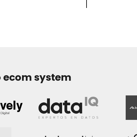
o
ecom system