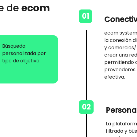
te de
ecom
01
Conecti
ecom system 
la conexión 
Búsqueda
y comercios/m
personalizada por
crear una red
tipo de objetivo
permitiendo a
proveedores 
efectiva.
02
Persona
La platafor
filtrado y b