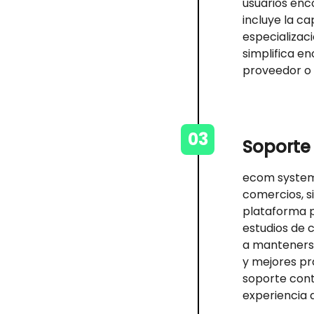
usuarios enc
incluye la c
especializaci
simplifica e
proveedor o s
03
Soporte
ecom system
comercios, s
plataforma p
estudios de 
a mantenerse
y mejores pr
soporte cont
experiencia 