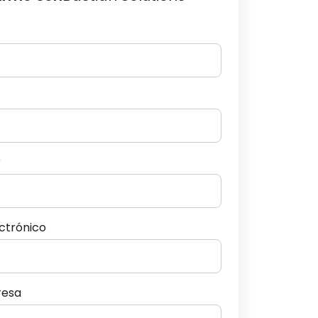
r
ectrónico
resa