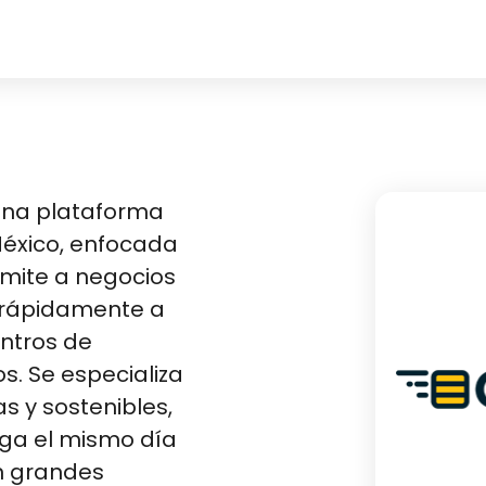
una plataforma
México, enfocada
rmite a negocios
o rápidamente a
entros de
os. Se especializa
s y sostenibles,
rega el mismo día
n grandes