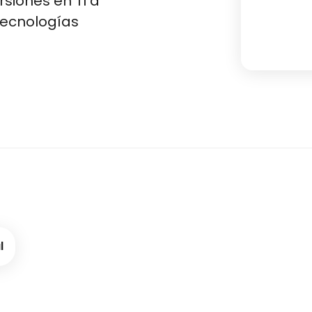
rsiones en TI a
tecnologías
l