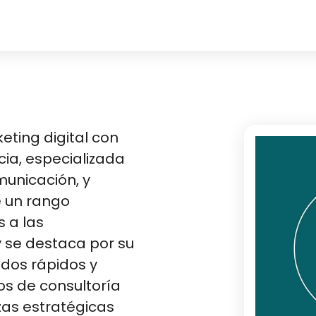
ting digital con
ia, especializada
municación, y
e un rango
 a las
se destaca por su
ados rápidos y
os de consultoría
as estratégicas