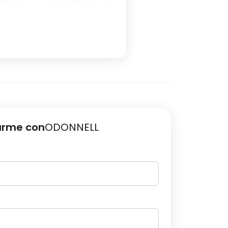
arme con
ODONNELL