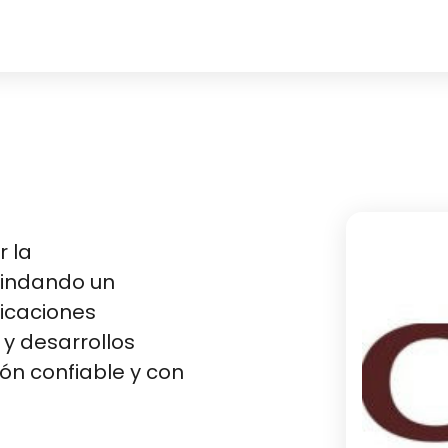
r la
rindando un
bicaciones
 y desarrollos
ión confiable y con