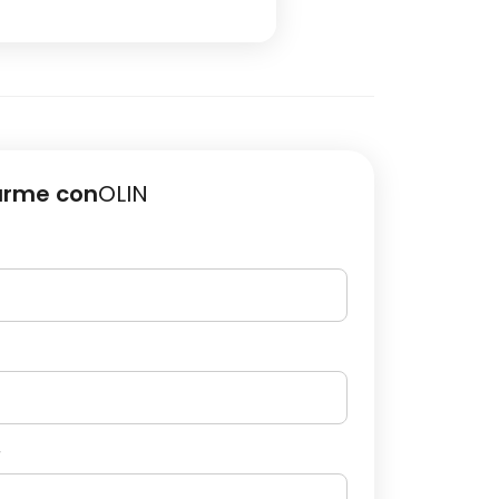
arme con
OLIN
r