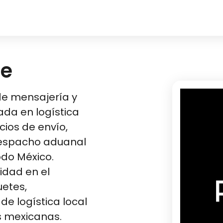
ee
e mensajería y
ada en logística
ios de envío,
 despacho aduanal
odo México.
idad en el
etes,
e logística local
exicanas​​​​.