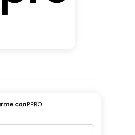
arme con
PPRO