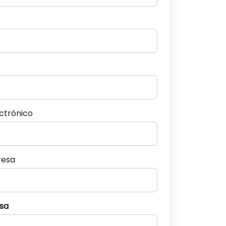
r
ectrónico
resa
sa