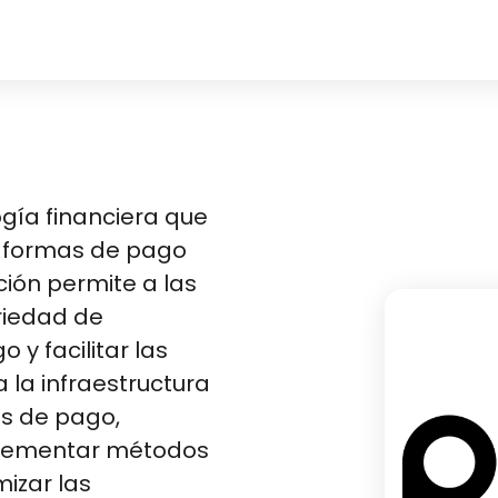
gía financiera que
taformas de pago
ión permite a las
riedad de
y facilitar las
a la infraestructura
os de pago,
lementar métodos
izar las