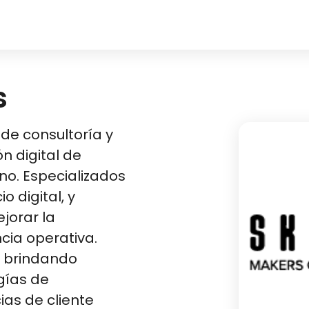
s
s de consultoría y
n digital de
o. Especializados
 digital, y
jorar la
ncia operativa.
 brindando
gías de
as de cliente