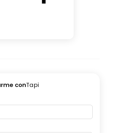
arme con
Tapi